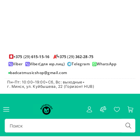
+375
(29)
615-15-16
+375
(29)
362-28-75
Viber
Viber(для юр.лиц)
Telegram
WhatsApp
badcatmusicshop@gmail.com
Пн–Пт: 10:00–19:00
•
Сб, Вс: выходные
•
г. Минск, ул. Куйбышева, 22 (Горизонт HUB)