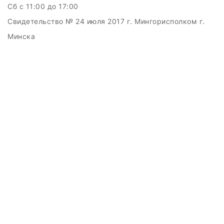
Сб c 11:00 до 17:00
Свидетельство № 24 июля 2017 г. Мингорисполком г.
Минска
УНП 192511707
г.Минск, ул.Куйбышева, 22 (Горизонт HUB)
Дата регистрации в Торговом реестре РБ: 15.09.2015
+375(29)6151516; +375(29)362-28-75 /
admin@badcatmusic.by
Создание сайтов beseller
ЗАКАЗАТЬ ЗВОНОК
Контактный телефон
Ваше имя
Комментарий
перезвоните мне