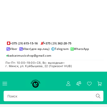
+375
(29)
615-15-16
+375
(29)
362-28-75
Viber
Viber(для юр.лиц)
Telegram
WhatsApp
badcatmusicshop@gmail.com
Пн–Пт: 10:00–19:00
•
Сб, Вс: выходные
•
г. Минск, ул. Куйбышева, 22 (Горизонт HUB)