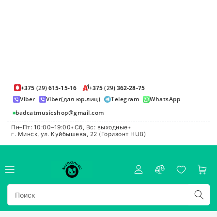
+375
(29)
615-15-16
+375
(29)
362-28-75
Viber
Viber(для юр.лиц)
Telegram
WhatsApp
badcatmusicshop@gmail.com
Пн–Пт: 10:00–19:00
•
Сб, Вс: выходные
•
г. Минск, ул. Куйбышева, 22 (Горизонт HUB)