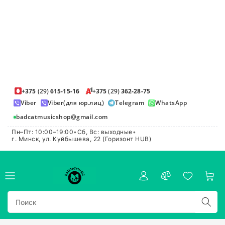
+375
(29)
615-15-16
+375
(29)
362-28-75
Viber
Viber(для юр.лиц)
Telegram
WhatsApp
badcatmusicshop@gmail.com
Пн–Пт: 10:00–19:00
•
Сб, Вс: выходные
•
г. Минск, ул. Куйбышева, 22 (Горизонт HUB)