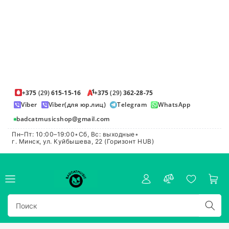
+375
(29)
615-15-16
+375
(29)
362-28-75
Viber
Viber(для юр.лиц)
Telegram
WhatsApp
badcatmusicshop@gmail.com
Пн–Пт: 10:00–19:00
•
Сб, Вс: выходные
•
г. Минск, ул. Куйбышева, 22 (Горизонт HUB)