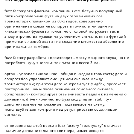
fuzz factory это флагман компании zvex. безумно популярный
пятиконтроллерный фузз на двух германиевых nos
транзисторах прямиком из 60-х годов. совершенно
оригинальная схема не копирует в точности ни один из
классических фуззовых тонов, но с головой погружает вас в
эпоху отрочества музыки на усиленном сигнале. пяти функций
примочки с лихвой хватит на создание множества абсолютно
оригинальных тембров.
fuzz factory разработан производить массу мощного звука, но не
потреблять кучу энергии: ток питания всего 3 ма.
органы управления: volume - общая выходная громкость; gate и
compression управляют смещением сигнала между
транзисторами; при этом gate контролирует фидбэк, пресекает
посторонние шумы после окончания основного сигнала,
compression - контролирует отзывчивость педали к изменению
динамики; drive - количество фузз модуляции; stability -
дополнительное напряжение, подаваемое на схему,
используйте для контроля над регулярностью осцилляции
сигнала.
от первоначальной версии fuzz factory "толстушку" отличает
наличие дополнительного свитчера, изменяющего