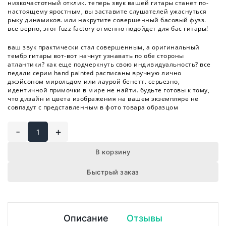
низкочастотный отклик. теперь звук вашей гитары станет по-
настоящему яростным, вы заставите слушателей ужаснуться
рыку динамиков. или накрутите совершенный басовый фузз.
все верно, этот fuzz factory отменно подойдет для бас гитары!
ваш звук практически стал совершенным, а оригинальный
тембр гитары вот-вот начнут узнавать по обе стороны
атлантики? как еще подчеркнуть свою индивидуальность? все
педали серии hand painted расписаны вручную лично
джэйсоном мирольдом или лаурой бенетт. серьезно,
идентичной примочки в мире не найти. будьте готовы к тому,
что дизайн и цвета изображения на вашем экземпляре не
совпадут с представленным в фото товара образцом
-
+
В корзину
Быстрый заказ
Описание
Отзывы