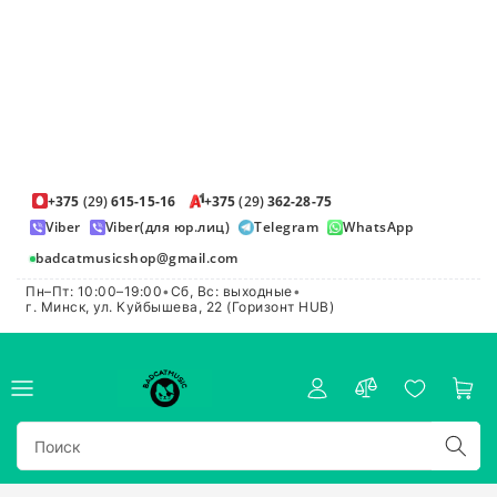
+375
(29)
615-15-16
+375
(29)
362-28-75
Viber
Viber(для юр.лиц)
Telegram
WhatsApp
badcatmusicshop@gmail.com
Пн–Пт: 10:00–19:00
•
Сб, Вс: выходные
•
г. Минск, ул. Куйбышева, 22 (Горизонт HUB)