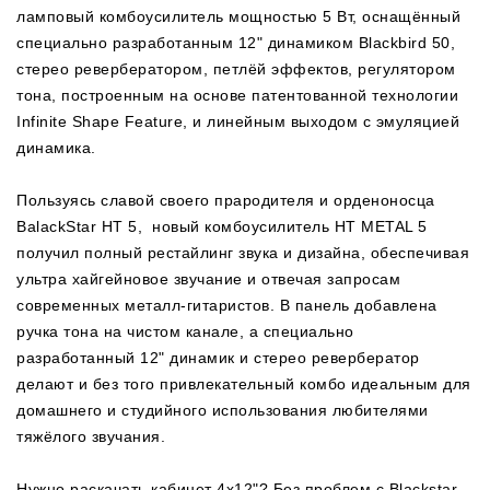
ламповый комбоусилитель мощностью 5 Вт, оснащённый
специально разработанным 12" динамиком Blackbird 50,
стерео ревербератором, петлёй эффектов, регулятором
тона, построенным на основе патентованной технологии
Infinite Shape Feature, и линейным выходом с эмуляцией
динамика.
Пользуясь славой своего прародителя и орденоносца
BalackStar HT 5,
новый комбоусилитель HT METAL 5
получил полный рестайлинг звука и дизайна, обеспечивая
ультра хайгейновое звучание и отвечая запросам
современных металл-гитаристов. В панель добавлена
ручка тона на чистом канале, а специально
разработанный 12" динамик и стерео ревербератор
делают и без того привлекательный комбо идеальным для
домашнего и студийного использования любителями
тяжёлого звучания.
Нужно раскачать кабинет 4х12"? Без проблем с Blackstar