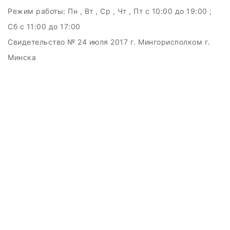
Режим работы:
Пн , Вт , Ср , Чт , Пт c 10:00 до 19:00 ;
Сб c 11:00 до 17:00
Свидетельство № 24 июля 2017 г. Мингорисполком г.
Минска
УНП 192511707
г.Минск, ул.Куйбышева, 22 (Горизонт HUB)
Дата регистрации в Торговом реестре РБ: 15.09.2015
+375(29)6151516; +375(29)362-28-75 /
admin@badcatmusic.by
Создание сайтов beseller
ЗАКАЗАТЬ ЗВОНОК
Контактный телефон
Ваше имя
Комментарий