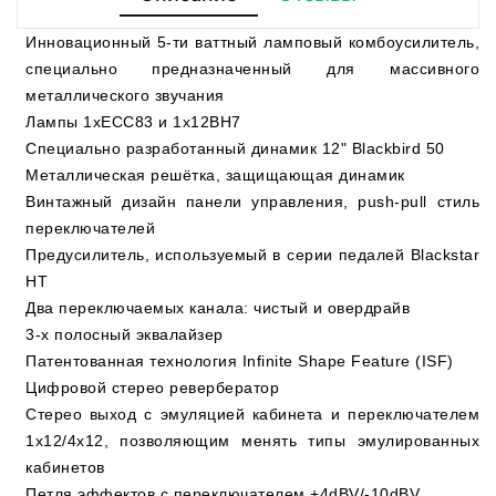
Инновационный 5-ти ваттный ламповый комбоусилитель,
специально предназначенный для массивного
металлического звучания
Лампы 1xECC83 и 1x12BH7
Специально разработанный динамик 12" Blackbird 50
Металлическая решётка, защищающая динамик
Винтажный дизайн панели управления, push-pull стиль
переключателей
Предусилитель, используемый в серии педалей Blackstar
HT
Два переключаемых канала: чистый и овердрайв
3-х полосный эквалайзер
Патентованная технология Infinite Shape Feature (ISF)
Цифровой стерео ревербератор
Стерео выход с эмуляцией кабинета и переключателем
1x12/4x12, позволяющим менять типы эмулированных
кабинетов
Петля эффектов с переключателем +4dBV/-10dBV