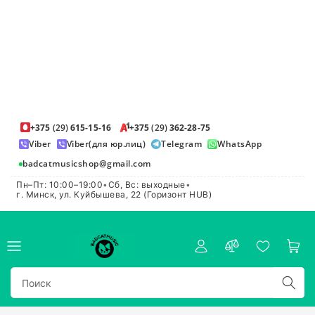
+375
(29)
615-15-16
+375
(29)
362-28-75
Viber
Viber(для юр.лиц)
Telegram
WhatsApp
badcatmusicshop@gmail.com
Пн–Пт: 10:00–19:00
•
Сб, Вс: выходные
•
г. Минск, ул. Куйбышева, 22 (Горизонт HUB)