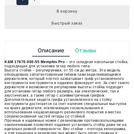
В корзину
Быстрый заказ
Описание
Отзывы
K&M 17670-000-55 Memphis Pro
– это складная напольная стойка,
подходящая для установки гитар любого типа.
Высота стойки – регулируемая, от 55 см до метра. Эта модель
оборудована запатентованным гибким самозащелкивающимся
держателем, который плотно захватывает гриф установленного
инструмента инструмента и надежно фиксирует его. За счет такого
держателя и возможности регулировки высоты стойка подходит
для установки гитар любого размера, как электрических, так и
акустических, а также гитар с асимметричным грифом.
Дополнительная защита грифа установленного на стойку
инструмента достигается за счет наличия специальных выступов
на краях держателя, исключающих соскальзывания и
использования нецарапающего резинового покрытия в местах
соприкосновения частей гитары со стойкой.
Прочные и надежные ножки с резиновыми противоскользящими
наконечниками позволяют надежно установить стойку даже не на
идеально ровной поверхности. Вес стойки – полтора килограмма,
а для хранения и перевозки она может быть легко сложена в