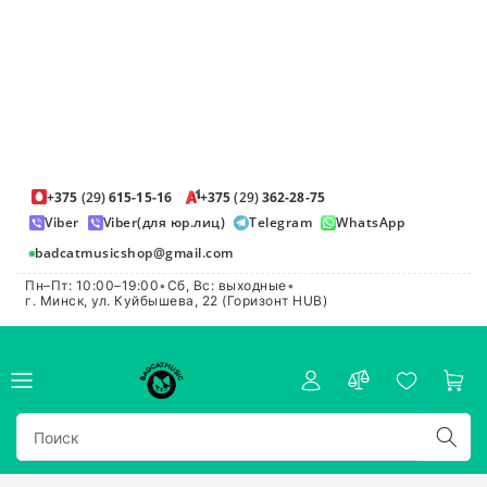
+375
(29)
615-15-16
+375
(29)
362-28-75
Viber
Viber(для юр.лиц)
Telegram
WhatsApp
badcatmusicshop@gmail.com
Пн–Пт: 10:00–19:00
•
Сб, Вс: выходные
•
г. Минск, ул. Куйбышева, 22 (Горизонт HUB)