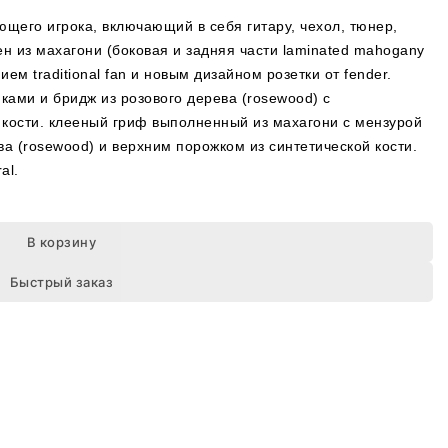
щего игрока, включающий в себя гитару, чехол, тюнер,
н из махагони (боковая и задняя части laminated mahogany
ием traditional fan и новым дизайном розетки от fender.
пками и бридж из розового дерева (rosewood) с
кости. клееный гриф выполненный из махагони с мензурой
ва (rosewood) и верхним порожком из синтетической кости.
al.
В корзину
Быстрый заказ