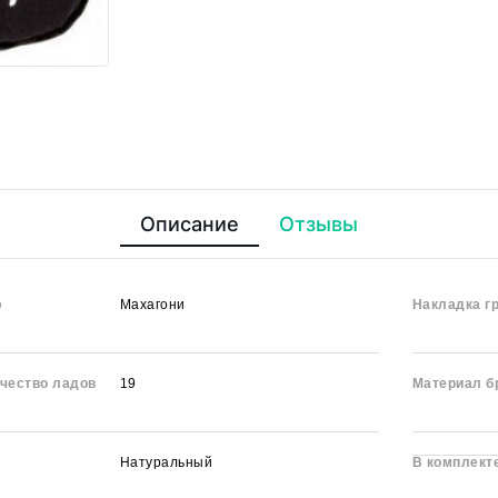
Описание
Отзывы
ф
Махагони
Накладка г
чество ладов
19
Материал б
Натуральный
В комплект