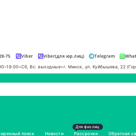
28-75
Viber
Viber(для юр.лиц)
Telegram
Wha
00–19:00
•
Сб, Вс: выходные
•
г. Минск, ул. Куйбышева, 22 (Го
Для физ.лиц
иренный поиск
Новости
Рассрочки
Обратная с