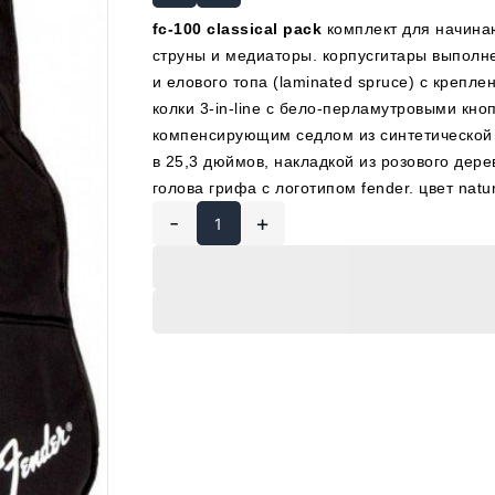
fc-100 classical pack
комплект для начинаю
струны и медиаторы. корпусгитары выполне
и елового топа (laminated spruce) с креплен
колки 3-in-line с бело-перламутровыми кно
компенсирующим седлом из синтетической 
в 25,3 дюймов, накладкой из розового дере
голова грифа с логотипом fender. цвет natur
-
+