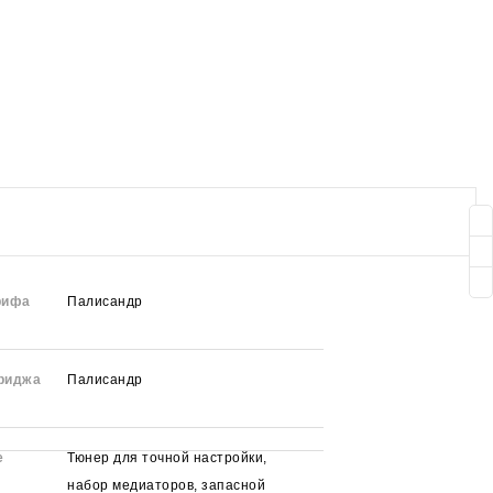
рифа
Палисандр
риджа
Палисандр
е
Тюнер для точной настройки,
набор медиаторов, запасной