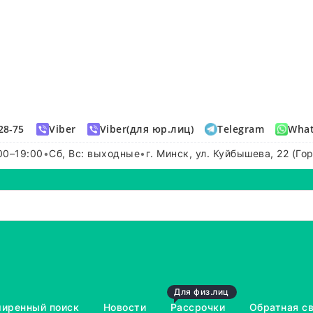
28-75
Viber
Viber(для юр.лиц)
Telegram
Wha
00–19:00
•
Сб, Вс: выходные
•
г. Минск, ул. Куйбышева, 22 (Го
Для физ.лиц
иренный поиск
Новости
Рассрочки
Обратная с