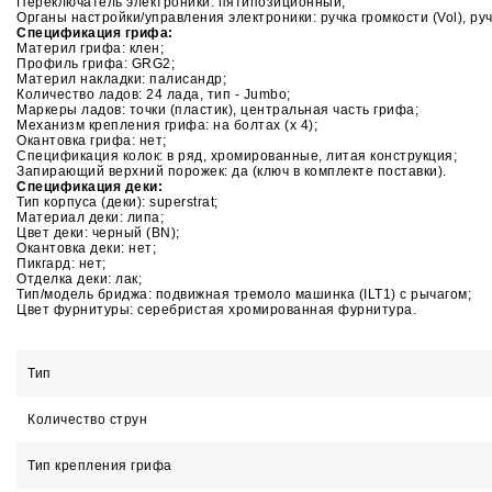
Переключатель электроники: пятипозиционный;
Органы настройки/управления электроники: ручка громкости (Vol), ру
Спецификация грифа:
Материл грифа: клен;
Профиль грифа: GRG2;
Материл накладки: палисандр;
Количество ладов: 24 лада, тип - Jumbo;
Маркеры ладов: точки (пластик), центральная часть грифа;
Механизм крепления грифа: на болтах (х 4);
Окантовка грифа: нет;
Спецификация колок: в ряд, хромированные, литая конструкция;
Запирающий верхний порожек: да (ключ в комплекте поставки).
Спецификация деки:
Тип корпуса (деки): superstrat;
Материал деки: липа;
Цвет деки: черный (BN);
Окантовка деки: нет;
Пикгард: нет;
Отделка деки: лак;
Тип/модель бриджа: подвижная тремоло машинка (ILT1) с рычагом;
Цвет фурнитуры: серебристая хромированная фурнитура.
Тип
Количество струн
Тип крепления грифа