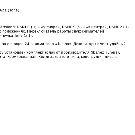
бра (Tone).
rtsland: PSND1 (H) – «у грифа», PSNDS (S) – «в центре», PSND2 (H)
le) положениях. Переключатель работы звукоснимателей
ручка Tone (х 1).
 он оснащен 24 ладами типа «Jumbo». Дека гитары имеет удобный
 установлен комплект колок от производителя (Ibanez Tuners),
а, хромированная. Колки закрытого типа, конструкция литая.