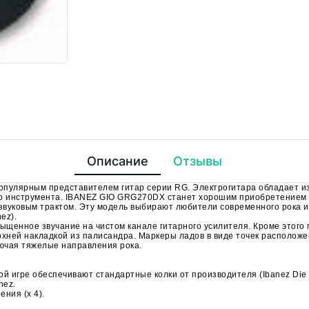
Описание
Отзывы
улярным представителем гитар серии RG. Электрогитара обладает изя
ого инструмента. IBANEZ GIO GRG270DX станет хорошим приобретением 
уковым трактом. Эту модель выбирают любители современного рока и 
ez).
щенное звучание на чистом канале гитарного усилителя. Кроме этого ги
хней накладкой из палисандра. Маркеры ладов в виде точек располож
ючая тяжелые направления рока.
 игре обеспечивают стандартные колки от производителя (Ibanez Die 
nez.
ния (х 4).