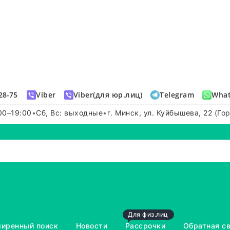
28-75
Viber
Viber(для юр.лиц)
Telegram
Wha
00–19:00
•
Сб, Вс: выходные
•
г. Минск, ул. Куйбышева, 22 (Го
Для физ.лиц
иренный поиск
Новости
Рассрочки
Обратная с