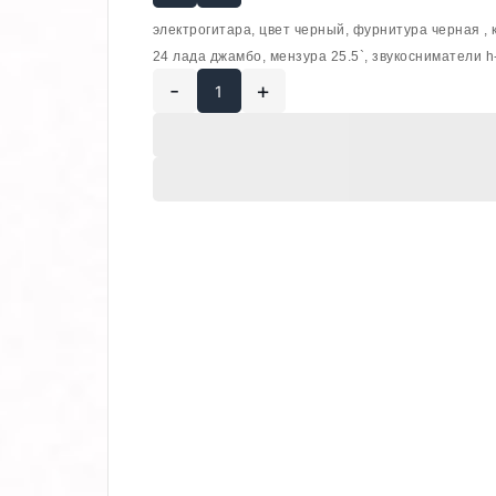
электрогитара, цвет черный, фурнитура черн
ая ,
24 лада джамбо, мензура 25.5`, звукосниматели h-s
-
+