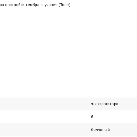
чка настройки тембра звучания (Tone).
электрогитара
6
болченый