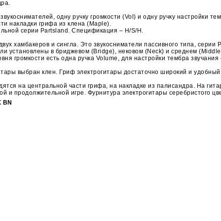
дра.
коснимателей, одну ручку громкости (Vol) и одну ручку настройки тем
ти накладки грифа из клена (Мaple).
льной серии Partsland. Спецификация – H/S/H.
ух хамбакеров и сингла. Это звукосниматели пассивного типа, серии Pa
ли установлены в бриджевом (Вridge), нековом (Neck) и среднем (Midd
ня громкости есть одна ручка Volume, для настройки тембра звучания – 
ары выбран клен. Гриф электрогитары достаточно широкий и удобный,
ся на центральной части грифа, на накладке из палисандра. На гитару
 и продолжительной игре. Фурнитура электрогитары серебристого цвет
X BN