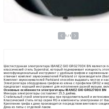
1 / 1
Шестиструнная электрогитара IBANEZ GIO GRG270DX BN является поп
классический стиль Superstrat, который подчеркивает изящность эт
многофункциональный инструмент с удобным грифом и заряженным зв
отвечает комплект звукоснимателей Partsland от производителя (Iban
Комплект звукоснимателей Partsland способен выдавать чистое и насы
Электрогитара оборудована грифом из клена с профилем GRG2 и вер
предлагает хороший инструмент для исполнения разной музыки, вкл
Основные особенности электрогитары IBANEZ GIO GRG270DX BN
Мензура электрогитары составляет 25,5 дюйма.
Стабильный строй электрогитары при продолжительной и интенсивной
Классический стиль гитар серии RG и компоненты электроники от Iba
Крепление грифа к деке производится посредством винтового соедине
Дека из липы с отделкой лаком.