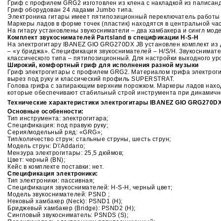
Гриф с профилем GRG2 изготовлен из клена с накладкой из палисан
Гриф оборудован 24 ладами Jumbo типа.
Электроника гитары имеет пятипозиционный переключатель работы зву
Маркеры ладов в форме точек (пластик) находятся в центральной час
На гитару установлены звукосниматели – два хамбакера и сингл моде
Комплект звукоснимателей Partsland в спецификации H-S-H
На электрогитару IBANEZ GIO GRG270DX JB установлен комплект из дв
– «у бриджа». Спецификация звукоснимателей – H/S/H. Звукоснимате
классического типа – пятипозиционный. Для настройки выходного уров
Широкий, комфортный гриф для исполнения разной музыки
Гриф электрогитары с профилем GRG2. Материалом грифа электрогит
вырез под руку и классический профиль SUPERSTRAT.
Голова грифа с запирающим верхним порожком. Маркеры ладов находят
которые обеспечивают стабильный строй инструмента при динамичной
Технические характеристики электрогитары IBANEZ GIO GRG270D
Основные особенности:
Тип инструмента: электрогитара;
Спецификация: под правую руку;
Серия/модельный ряд: «GRG»;
Тип/количество струн: стальные струны, шесть струн;
Модель струн: D\'Addario;
Мензура электрогитары: 25,5 дюймов;
Цвет: черный (BN);
Кейс в комплекте поставки: нет.
Спецификация электроники:
Тип электроники: пассивная;
Спецификация звукоснимателей: H-S-Н, черный цвет;
Модель звукоснимателей: PSND ;
Нековый хамбакер (Neck): PSND1 (H);
Бриджевый хамбакер (Bridge): PSND2 (H);
Сингловый звукосниматель: PSNDS (S);