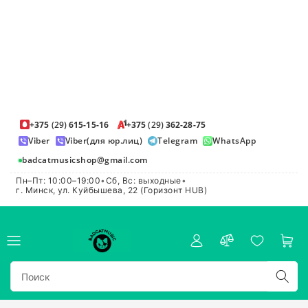
+375
(29)
615-15-16
+375
(29)
362-28-75
Viber
Viber(для юр.лиц)
Telegram
WhatsApp
badcatmusicshop@gmail.com
Пн–Пт: 10:00–19:00
•
Сб, Вс: выходные
•
г. Минск, ул. Куйбышева, 22 (Горизонт HUB)