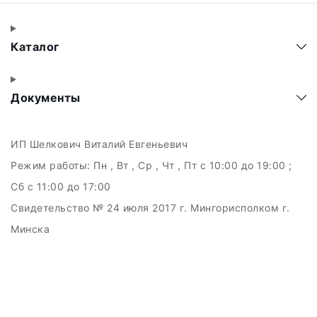
Каталог
Документы
ИП Шелкович Виталий Евгеньевич
Режим работы:
Пн , Вт , Ср , Чт , Пт c 10:00 до 19:00 ;
Сб c 11:00 до 17:00
Свидетельство № 24 июля 2017 г. Мингорисполком г.
Минска
УНП 192511707
г.Минск, ул.Куйбышева, 22 (Горизонт HUB)
Дата регистрации в Торговом реестре РБ: 15.09.2015
+375(29)6151516; +375(29)362-28-75 /