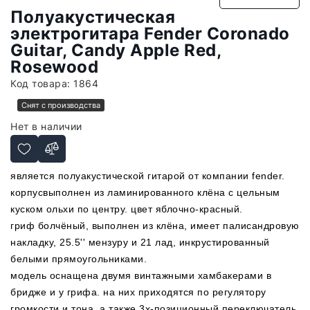
Полуакустическая
электрогитара Fender Coronado
Guitar, Candy Apple Red,
Rosewood
Код товара:
1864
Снят с производства
Нет в наличии
является полуакустической гитарой от компании fender.
корпусвыполнен из ламинированного клёна с цельным
куском ольхи по центру. цвет яблочно-красный.
гриф болчёный, выполнен из клёна, имеет палисандровую
накладку, 25.5'' мензуру и 21 лад, инкрустированный
белыми прямоугольниками.
модель оснащена двумя винтажными хамбакерами в
бридже и у грифа. на них приходятся по регулятору
громкости и тона, а также 3х-позиционный переключатель.