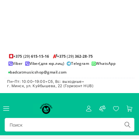
+375
(29)
615-15-16
+375
(29)
362-28-75
Viber
Viber(для юр.лиц)
Telegram
WhatsApp
badcatmusicshop@gmail.com
Пн–Пт: 10:00–19:00
•
Сб, Вс: выходные
•
г. Минск, ул. Куйбышева, 22 (Горизонт HUB)