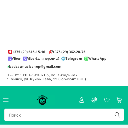
+375
(29)
615-15-16
+375
(29)
362-28-75
Viber
Viber(для юр.лиц)
Telegram
WhatsApp
badcatmusicshop@gmail.com
Пн–Пт: 10:00–19:00
•
Сб, Вс: выходные
•
г. Минск, ул. Куйбышева, 22 (Горизонт HUB)