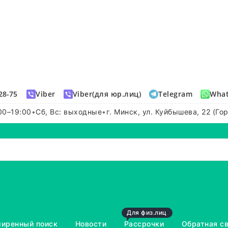
28-75
Viber
Viber(для юр.лиц)
Telegram
Wha
00–19:00
•
Сб, Вс: выходные
•
г. Минск, ул. Куйбышева, 22 (Го
Для физ.лиц
иренный поиск
Новости
Рассрочки
Обратная с