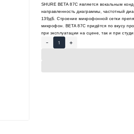
SHURE BETA 87C является вокальным кон
направленность диаграммы, частотный диап
139дБ. Строение микрофонной сетки преп
микрофон. BETA 87C придётся по вкусу пр
при эксплуатации на сцене, так и при студ
-
+