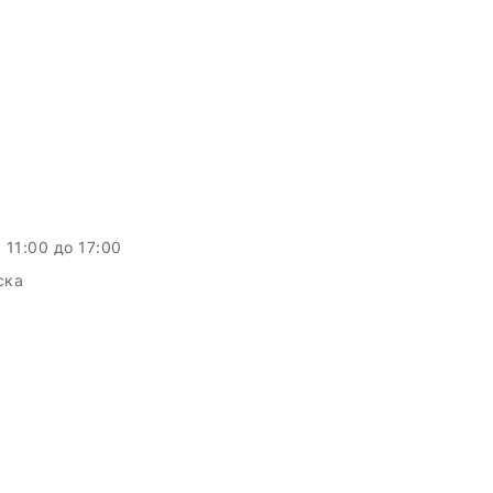
c 11:00 до 17:00
ска
c.by