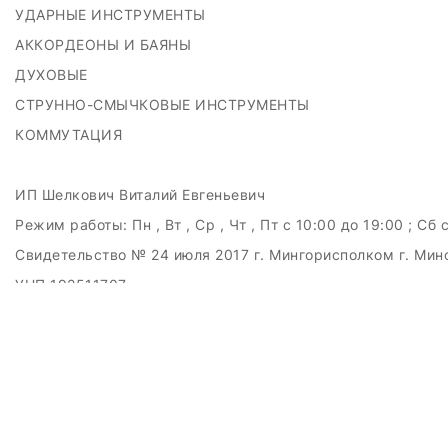
УДАРНЫЕ ИНСТРУМЕНТЫ
АККОРДЕОНЫ И БАЯНЫ
ДУХОВЫЕ
СТРУННО-СМЫЧКОВЫЕ ИНСТРУМЕНТЫ
КОММУТАЦИЯ
ИП Шелкович Виталий Евгеньевич
Режим работы:
Пн , Вт , Ср , Чт , Пт c 10:00 до 19:00 ; Сб 
Свидетельство № 24 июля 2017 г. Мингорисполком г. Мин
УНП 192511707
г.Минск, ул.Куйбышева, 22 (Горизонт HUB)
Дата регистрации в Торговом реестре РБ: 15.09.2015
+375(29)6151516; +375(29)362-28-75 / admin@badcatmusi