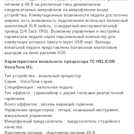
питание в 48 В на различные типы динамических
конденсаторных микрофонов на микрофонном входе
устройства. Коммутационные возможности педали достаточно
широки, есть возможность подключения используя балансный
аналоговый XLR кабель, стандартный инструментальный
провод (1/4 Jack TRS). Возможны управление и настройка
параметров педали через персональный компьютер для
коммутации которого присутствует USB порт. Выходы
вокальной педали представлены балансным аналоговым
выходом на моно разъёме XLR.
Характеристики вокального процессора TC HELICON
VoiceTone H1:
Тип устройства : вокальный процессор.
Серия : VoiceTone серия.
Спецификация : напольная педаль.
Тип эффекта : гармонайзер с двумя голосами реалистичной
гармоники.
Всего эффектов : восемь вариаций гармоник.
Управление процессором : гитара, клавишный инструмент,
мануальное управление.
Микрофонный предусилитель : предусилитель студийного
качества.
Фантомное питание : фантомное питание 48 В.