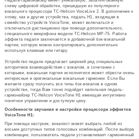
Педаль-гармонайзер имеет уникальную, запатентованную
схему цифровой обработки, пришедшую из популярного
вокального процессора TC-Helicon VoiceLive 2. В дополнение к
этому, как и другие устройства, педаль H1, входящая в
семейство устройств VoiceTone, может включаться и
отключаться дистанционно при помощи дополнительного,
специального микрофона модели TC-Helicon MP-75. Работа
эффекта педали заключается в добавочной бэк-вокальной
партии, которую можно контролировать дополнительно
используя клавиши или гитару.
Устройство педали предлагает широкий ряд специальных
алгоритмов взаимодействия с вокалом, в сочетании с
которыми, вокальная партия исполнителя может обрести очень
интересные и оригинальные вокальные гармонии. Если Вы
желаете сразу получить все типы бэк-вокалов в одном
устройстве, тогда Вам точно подойдет напольная педаль-
гармонайзер TC-Helicon VoiceTone H1 имеющая интуитивно
понятное управление и доступную цену.
Особенности звучания и настройки процессора эффектов
VoiceTone H1:
При помощи настроек, вокалист может выбрать любой из
восьми доступных типов голосовых комбинаций. После выбора
комбинации, пользователь педали устанавливает гармоничный