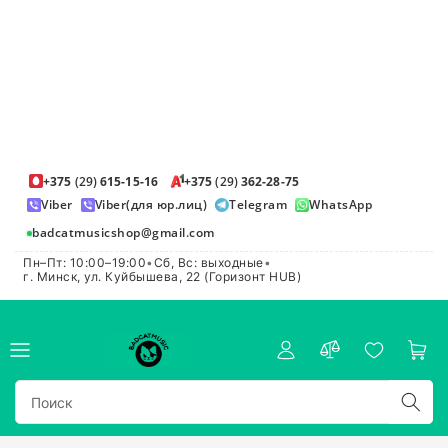
+375
(29)
615-15-16
+375
(29)
362-28-75
Viber
Viber(для юр.лиц)
Telegram
WhatsApp
badcatmusicshop@gmail.com
Пн–Пт: 10:00–19:00
•
Сб, Вс: выходные
•
г. Минск, ул. Куйбышева, 22 (Горизонт HUB)