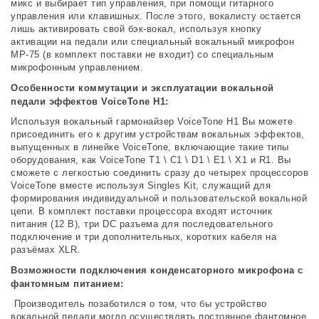
микс и выбирает тип управления, при помощи гитарного
управления или клавишных. После этого, вокалисту остается
лишь активировать свой бэк-вокал, используя кнопку
активации на педали или специальный вокальный микрофон
MP-75 (в комплект поставки не входит) со специальным
микрофонным управлением.
Особенности коммутации и эксплуатации вокальной
педали эффектов VoiceTone H1:
Используя вокальный гармонайзер VoiceTone H1 Вы можете
присоединить его к другим устройствам вокальных эффектов,
выпущенных в линейке VoiceTone, включающие такие типы
оборудования, как VoiceTone T1 \ C1 \ D1 \ E1 \ X1 и R1. Вы
сможете с легкостью соединить сразу до четырех процессоров
VoiceTone вместе используя Singles Kit, служащий для
формирования индивидуальной и пользовательской вокальной
цепи. В комплект поставки процессора входят источник
питания (12 В), три DC разъема для последовательного
подключение и три дополнительных, коротких кабеля на
разъёмах XLR.
Возможности подключения конденсаторного микрофона с
фантомным питанием:
Производитель позаботился о том, что бы устройство
вокальной педали могло осуществлять постоянное фантомное