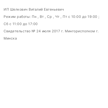
ИП Шелкович Виталий Евгеньевич
Режим работы:
Пн , Вт , Ср , Чт , Пт c 10:00 до 19:00 ;
Сб c 11:00 до 17:00
Свидетельство № 24 июля 2017 г. Мингорисполком г.
Минска
УНП 192511707
г.Минск, ул.Куйбышева, 22 (Горизонт HUB)
Дата регистрации в Торговом реестре РБ: 15.09.2015
+375(29)6151516; +375(29)362-28-75 /
admin@badcatmusic.by
Создание сайтов beseller
ЗАКАЗАТЬ ЗВОНОК
Контактный телефон
Ваше имя
Комментарий