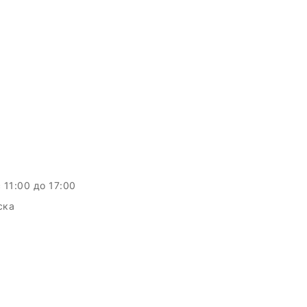
c 11:00 до 17:00
ска
c.by