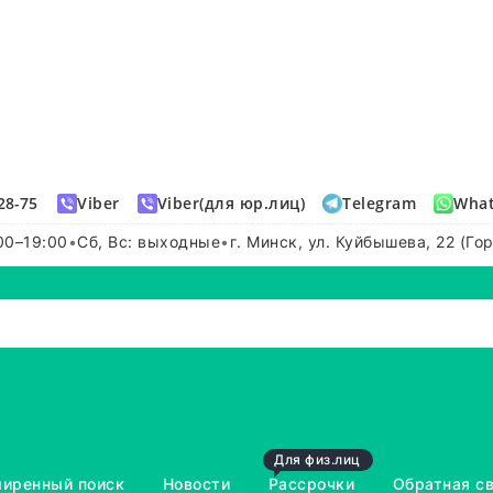
28-75
Viber
Viber(для юр.лиц)
Telegram
Wha
00–19:00
•
Сб, Вс: выходные
•
г. Минск, ул. Куйбышева, 22 (Го
Для физ.лиц
иренный поиск
Новости
Рассрочки
Обратная с