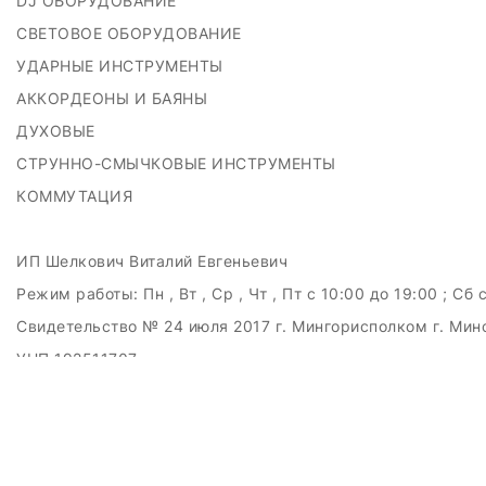
DJ ОБОРУДОВАНИЕ
СВЕТОВОЕ ОБОРУДОВАНИЕ
УДАРНЫЕ ИНСТРУМЕНТЫ
АККОРДЕОНЫ И БАЯНЫ
ДУХОВЫЕ
СТРУННО-СМЫЧКОВЫЕ ИНСТРУМЕНТЫ
КОММУТАЦИЯ
ИП Шелкович Виталий Евгеньевич
Режим работы:
Пн , Вт , Ср , Чт , Пт c 10:00 до 19:00 ; Сб 
Свидетельство № 24 июля 2017 г. Мингорисполком г. Мин
УНП 192511707
г.Минск, ул.Куйбышева, 22 (Горизонт HUB)
Дата регистрации в Торговом реестре РБ: 15.09.2015
+375(29)6151516; +375(29)362-28-75 / admin@badcatmusi