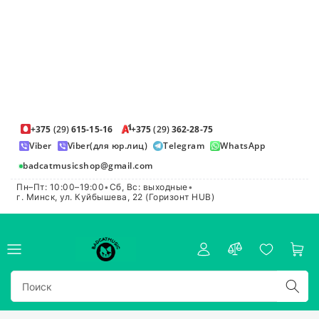
+375
(29)
615-15-16
+375
(29)
362-28-75
Viber
Viber(для юр.лиц)
Telegram
WhatsApp
badcatmusicshop@gmail.com
Пн–Пт: 10:00–19:00
•
Сб, Вс: выходные
•
г. Минск, ул. Куйбышева, 22 (Горизонт HUB)