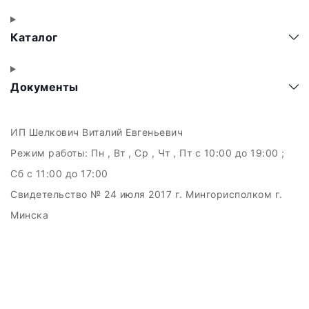
Каталог
Документы
ИП Шелкович Виталий Евгеньевич
Режим работы:
Пн , Вт , Ср , Чт , Пт c 10:00 до 19:00 ;
Сб c 11:00 до 17:00
Свидетельство № 24 июля 2017 г. Мингорисполком г.
Минска
УНП 192511707
г.Минск, ул.Куйбышева, 22 (Горизонт HUB)
Дата регистрации в Торговом реестре РБ: 15.09.2015
+375(29)6151516; +375(29)362-28-75 /