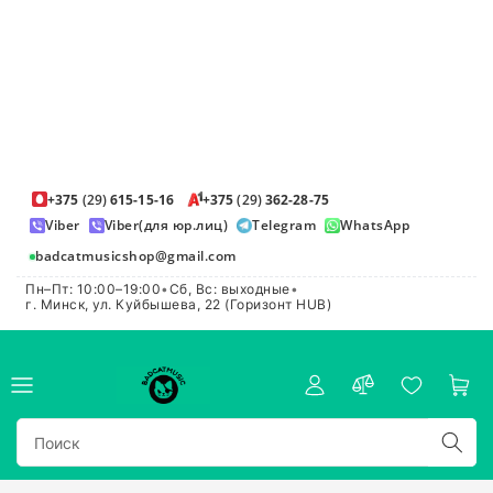
+375
(29)
615-15-16
+375
(29)
362-28-75
Viber
Viber(для юр.лиц)
Telegram
WhatsApp
badcatmusicshop@gmail.com
Пн–Пт: 10:00–19:00
•
Сб, Вс: выходные
•
г. Минск, ул. Куйбышева, 22 (Горизонт HUB)