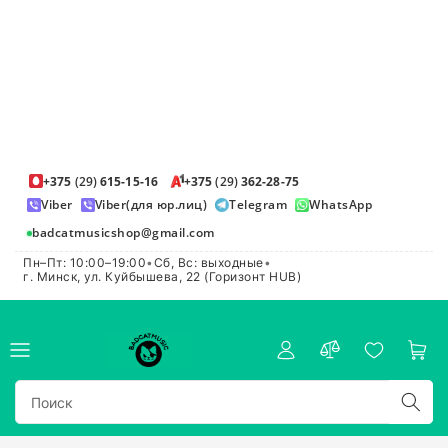
+375
(29)
615-15-16
+375
(29)
362-28-75
Viber
Viber(для юр.лиц)
Telegram
WhatsApp
badcatmusicshop@gmail.com
Пн–Пт: 10:00–19:00
•
Сб, Вс: выходные
•
г. Минск, ул. Куйбышева, 22 (Горизонт HUB)