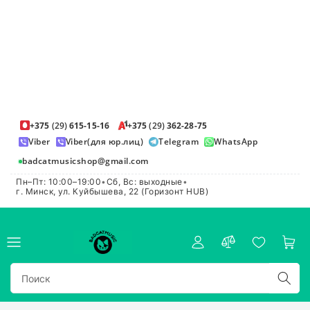
+375
(29)
615-15-16
+375
(29)
362-28-75
Viber
Viber(для юр.лиц)
Telegram
WhatsApp
badcatmusicshop@gmail.com
Пн–Пт: 10:00–19:00
•
Сб, Вс: выходные
•
г. Минск, ул. Куйбышева, 22 (Горизонт HUB)