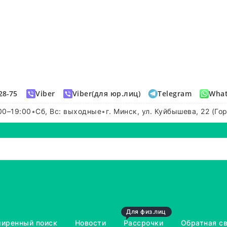
28-75
Viber
Viber(для юр.лиц)
Telegram
Wha
00–19:00
•
Сб, Вс: выходные
•
г. Минск, ул. Куйбышева, 22 (Го
Для физ.лиц
иренный поиск
Новости
Рассрочки
Обратная с