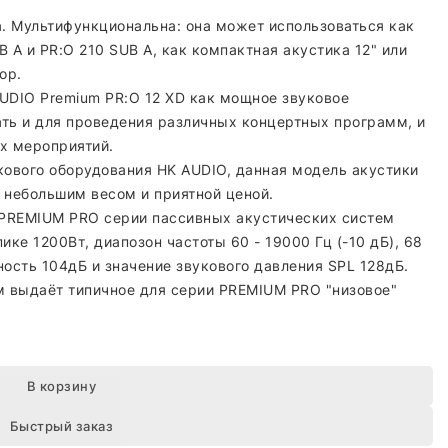
. Мультифункциональна: она может использоваться как
 A и PR:O 210 SUB A, как компактная акустика 12" или
ор.
DIO Premium PR:O 12 XD как мощное звуковое
ать и для проведения различных концертных программ, и
х мероприятий.
кового оборудования HK AUDIO, данная модель акустики
 небольшим весом и приятной ценой.
 PREMIUM PRO серии пассивных акустических систем
ике 1200Вт, диапозон частоты 60 - 19000 Гц (-10 дБ), 68
ьность 104дБ и значение звукового давления SPL 128дБ.
м выдаёт типичное для серии PREMIUM PRO "низовое"
В корзину
Быстрый заказ