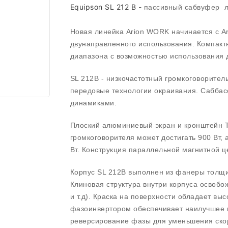
Equipson SL 212 B -
пассивный сабвуфер л
Новая линейка Arion WORK начинается с Ar
двунаправленного использования. Компактн
диапазона с возможностью использования 
SL 212B - низкочастотный громкоговоритель
передовые технологии окраивания. Сабба
динамиками.
Плоский алюминиевый экран и кронштейн T
громкоговорителя может достигать 900 Вт,
Вт. Конструкция параллельной магнитной 
Корпус SL 212B выполнен из фанеры толщи
Клиновая структура внутри корпуса освобо
и т.д). Краска на поверхности обладает вы
фазоинвертором обеспечивает наилучшее ка
реверсирование фазы для уменьшения скоро