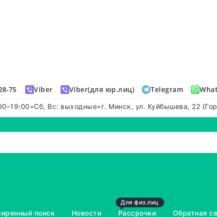
28-75
Viber
Viber(для юр.лиц)
Telegram
Wha
00–19:00
•
Сб, Вс: выходные
•
г. Минск, ул. Куйбышева, 22 (Го
Для физ.лиц
иренный поиск
Новости
Рассрочки
Обратная с