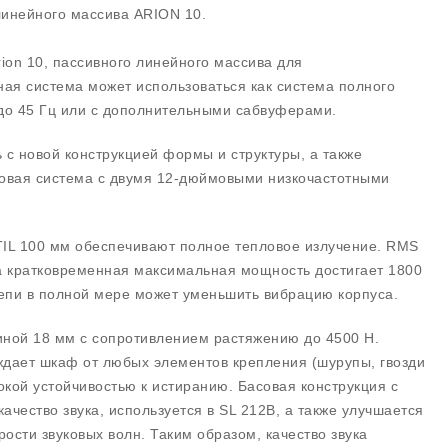
инейного массива ARION 10.
ion 10, пассивного линейного массива для
ая система может использоваться как система полного
до 45 Гц или с дополнительными сабвуферами.
 с новой конструкцией формы и структуры, а также
совая система с двумя 12-дюймовыми низкочастотными
IL 100 мм обеспечивают полное тепловое излучение. RMS
 а кратковременная максимальная мощность достигает 1800
цепи в полной мере может уменьшить вибрацию корпуса.
ной 18 мм с сопротивлением растяжению до 4500 Н.
ждает шкаф от любых элементов крепления (шурупы, гвозди
сокой устойчивостью к истиранию. Басовая конструкция с
чество звука, используется в SL 212B, а также улучшается
сти звуковых волн. Таким образом, качество звука