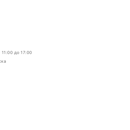
c 11:00 до 17:00
ска
c.by