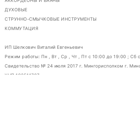
АККОРДЕОНЫ И БАЯНЫ
ДУХОВЫЕ
СТРУННО-СМЫЧКОВЫЕ ИНСТРУМЕНТЫ
КОММУТАЦИЯ
ИП Шелкович Виталий Евгеньевич
Режим работы:
Пн , Вт , Ср , Чт , Пт c 10:00 до 19:00 ; Сб 
Свидетельство № 24 июля 2017 г. Мингорисполком г. Мин
УНП 192511707
г.Минск, ул.Куйбышева, 22 (Горизонт HUB)
Дата регистрации в Торговом реестре РБ: 15.09.2015
+375(29)6151516; +375(29)362-28-75 / admin@badcatmusi
ЗАКАЗАТЬ ЗВОНОК