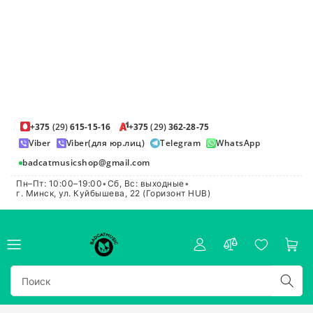
+375
(29)
615-15-16
+375
(29)
362-28-75
Viber
Viber(для юр.лиц)
Telegram
WhatsApp
badcatmusicshop@gmail.com
Пн–Пт: 10:00–19:00
•
Сб, Вс: выходные
•
г. Минск, ул. Куйбышева, 22 (Горизонт HUB)