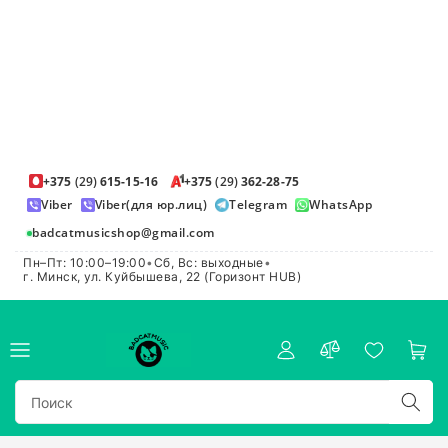
+375
(29)
615-15-16
+375
(29)
362-28-75
Viber
Viber(для юр.лиц)
Telegram
WhatsApp
badcatmusicshop@gmail.com
Пн–Пт: 10:00–19:00
•
Сб, Вс: выходные
•
г. Минск, ул. Куйбышева, 22 (Горизонт HUB)