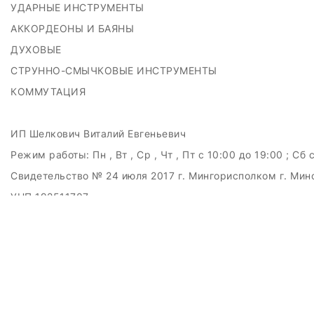
УДАРНЫЕ ИНСТРУМЕНТЫ
АККОРДЕОНЫ И БАЯНЫ
ДУХОВЫЕ
СТРУННО-СМЫЧКОВЫЕ ИНСТРУМЕНТЫ
КОММУТАЦИЯ
ИП Шелкович Виталий Евгеньевич
Режим работы:
Пн , Вт , Ср , Чт , Пт c 10:00 до 19:00 ; Сб 
Свидетельство № 24 июля 2017 г. Мингорисполком г. Мин
УНП 192511707
г.Минск, ул.Куйбышева, 22 (Горизонт HUB)
Дата регистрации в Торговом реестре РБ: 15.09.2015
+375(29)6151516; +375(29)362-28-75 / admin@badcatmusi
ЗАКАЗАТЬ ЗВОНОК