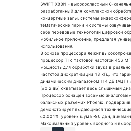
SWIFT X88N - высококлассный 8-канальн
разработанный для комплексной обработк
концертные залы, системы видеоконфере
тематические парки и системы озвучиван
себе передовые технологии цифровой об
мобильное приложение, предлагая униве
использования.
В основе процессора лежит высокопроиз
процессор TI с тактовой частотой 456 
мощность для обработки звука в реальн
частотой дискретизации 48 кГц, что гара
динамическим диапазоном 114 дБ (АЦП) и 
(±0.2 дБ) охватывает весь слышимый диа
Процессор оснащен восемью аналоговым
балансных разъемах Phoenix, поддержив
демонстрирует выдающиеся технические
≤0.004%, уровень шума -90 дБн, динамич
Максимальный уровень входного и выходн