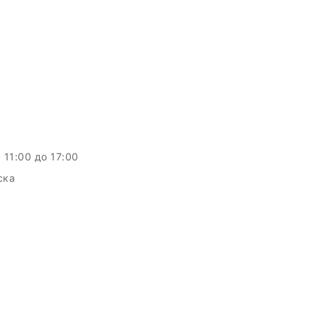
c 11:00 до 17:00
ска
c.by