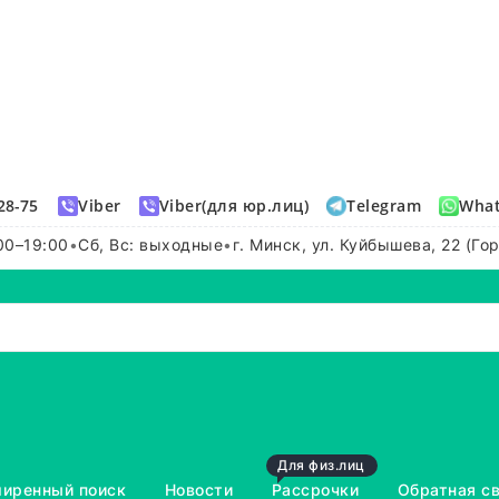
28-75
Viber
Viber(для юр.лиц)
Telegram
Wha
00–19:00
•
Сб, Вс: выходные
•
г. Минск, ул. Куйбышева, 22 (Го
Для физ.лиц
иренный поиск
Новости
Рассрочки
Обратная с