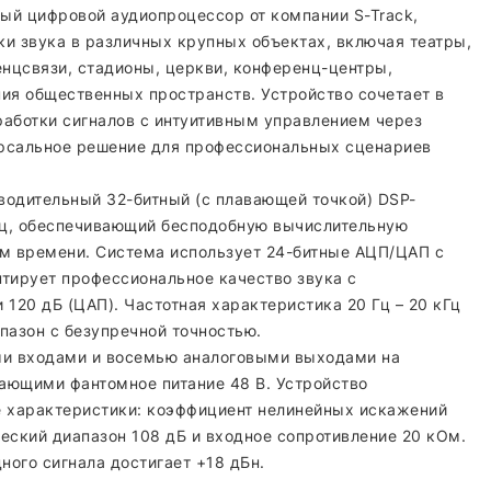
ый цифровой аудиопроцессор от компании S-Track,
и звука в различных крупных объектах, включая театры,
нцсвязи, стадионы, церкви, конференц-центры,
ия общественных пространств. Устройство сочетает в
работки сигналов с интуитивным управлением через
рсальное решение для профессиональных сценариев
водительный 32-битный (с плавающей точкой) DSP-
МГц, обеспечивающий бесподобную вычислительную
ом времени. Система использует 24-битные АЦП/ЦАП с
нтирует профессиональное качество звука с
120 дБ (ЦАП). Частотная характеристика 20 Гц – 20 кГц
пазон с безупречной точностью.
и входами и восемью аналоговыми выходами на
ающими фантомное питание 48 В. Устройство
 характеристики: коэффициент нелинейных искажений
еский диапазон 108 дБ и входное сопротивление 20 кОм.
ого сигнала достигает +18 дБн.