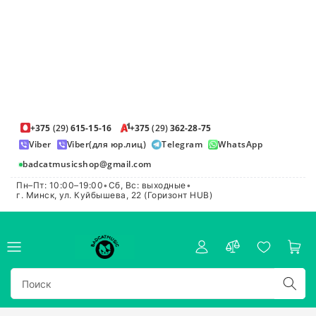
+375
(29)
615-15-16
+375
(29)
362-28-75
Viber
Viber(для юр.лиц)
Telegram
WhatsApp
badcatmusicshop@gmail.com
Пн–Пт: 10:00–19:00
•
Сб, Вс: выходные
•
г. Минск, ул. Куйбышева, 22 (Горизонт HUB)