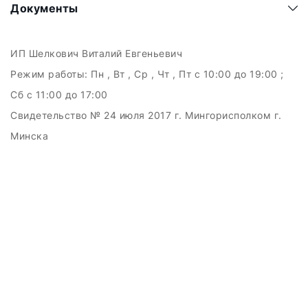
Документы
ИП Шелкович Виталий Евгеньевич
Режим работы:
Пн , Вт , Ср , Чт , Пт c 10:00 до 19:00 ;
Сб c 11:00 до 17:00
Свидетельство № 24 июля 2017 г. Мингорисполком г.
Минска
УНП 192511707
г.Минск, ул.Куйбышева, 22 (Горизонт HUB)
Дата регистрации в Торговом реестре РБ: 15.09.2015
+375(29)6151516; +375(29)362-28-75 /
admin@badcatmusic.by
Создание сайтов beseller
ЗАКАЗАТЬ ЗВОНОК
Контактный телефон