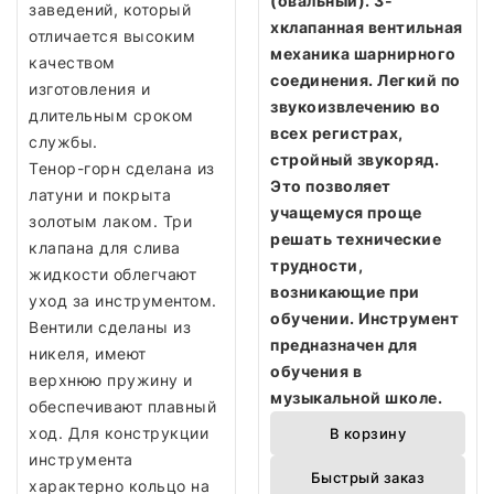
(овальный). 3-
заведений, который
хклапанная вентильная
отличается высоким
механика шарнирного
качеством
соединения. Легкий по
изготовления и
звукоизвлечению во
длительным сроком
всех регистрах,
службы.
стройный звукоряд.
Тенор-горн сделана из
Это позволяет
латуни и покрыта
учащемуся проще
золотым лаком. Три
решать технические
клапана для слива
трудности,
жидкости облегчают
возникающие при
уход за инструментом.
обучении. Инструмент
Вентили сделаны из
предназначен для
никеля, имеют
обучения в
верхнюю пружину и
музыкальной школе.
обеспечивают плавный
ход. Для конструкции
В корзину
инструмента
Быстрый заказ
характерно кольцо на