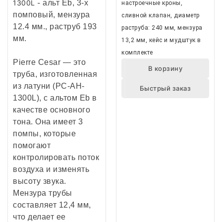
1300L -
альт Eb, 3-х
настроечные кроны,
помповый, мензура
сливной клапан, диаметр
12.4 мм., раструб 193
раструба: 240 мм, мензура
мм.
13,2 мм, кейс и мудштук в
комплекте
Pierre Cesar — это
В корзину
труба, изготовленная
из латуни (PC-AH-
Быстрый заказ
1300L), с альтом Eb в
качестве основного
тона. Она имеет 3
помпы, которые
помогают
контролировать поток
воздуха и изменять
высоту звука.
Мензура трубы
составляет 12,4 мм,
что делает ее