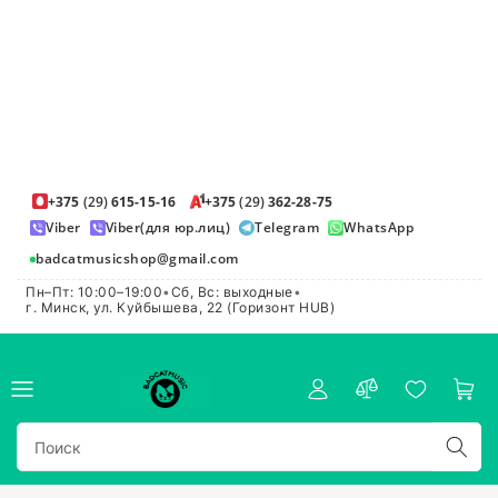
+375
(29)
615-15-16
+375
(29)
362-28-75
Viber
Viber(для юр.лиц)
Telegram
WhatsApp
badcatmusicshop@gmail.com
Пн–Пт: 10:00–19:00
•
Сб, Вс: выходные
•
г. Минск, ул. Куйбышева, 22 (Горизонт HUB)