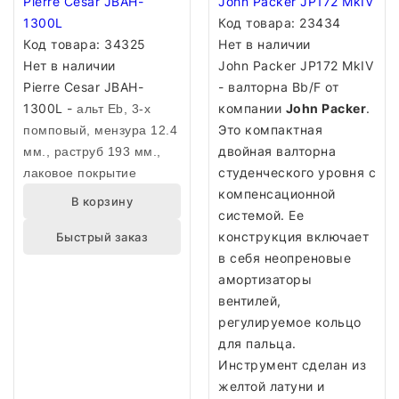
Pierre Cesar JBAH-
John Packer JP172 MkIV
1300L
Код товара:
23434
Код товара:
34325
Нет в наличии
Нет в наличии
John Packer JP172 MkIV
Pierre Cesar JBAH-
- валторна Bb/F от
1300L -
компании
John Packer
.
альт Eb, 3-х
Это компактная
помповый, мензура 12.4
двойная валторна
мм., раструб 193 мм.,
студенческого уровня с
лаковое покрытие
компенсационной
В корзину
системой. Ее
конструкция включает
Быстрый заказ
в себя неопреновые
амортизаторы
вентилей,
регулируемое кольцо
для пальца.
Инструмент сделан из
желтой латуни и