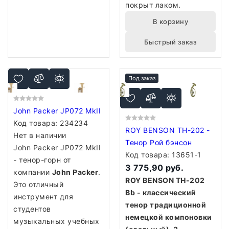
покрыт лаком.
В корзину
Быстрый заказ
Под заказ
John Packer JP072 MkII
Код товара:
234234
ROY BENSON TH-202 -
Нет в наличии
Тенор Рой бэнсон
John Packer JP072 MkII
Код товара:
13651-1
- тенор-горн от
3 775,90 руб.
компании
John Packer
.
ROY BENSON TH-202
Это отличный
Bb - классический
инструмент для
тенор традиционной
студентов
немецкой компоновки
музыкальных учебных