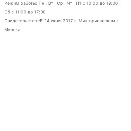
Режим работы:
Пн , Вт , Ср , Чт , Пт c 10:00 до 19:00 ;
Сб c 11:00 до 17:00
Свидетельство № 24 июля 2017 г. Мингорисполком г.
Минска
УНП 192511707
г.Минск, ул.Куйбышева, 22 (Горизонт HUB)
Дата регистрации в Торговом реестре РБ: 15.09.2015
+375(29)6151516; +375(29)362-28-75 /
admin@badcatmusic.by
Создание сайтов beseller
ЗАКАЗАТЬ ЗВОНОК
Контактный телефон
Ваше имя
Комментарий