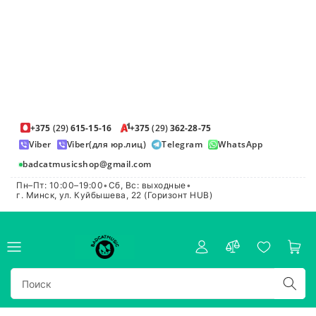
+375
(29)
615-15-16
+375
(29)
362-28-75
Viber
Viber(для юр.лиц)
Telegram
WhatsApp
badcatmusicshop@gmail.com
Пн–Пт: 10:00–19:00
•
Сб, Вс: выходные
•
г. Минск, ул. Куйбышева, 22 (Горизонт HUB)