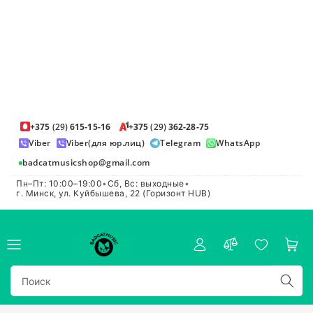
+375
(29)
615-15-16
+375
(29)
362-28-75
Viber
Viber(для юр.лиц)
Telegram
WhatsApp
badcatmusicshop@gmail.com
Пн–Пт: 10:00–19:00
•
Сб, Вс: выходные
•
г. Минск, ул. Куйбышева, 22 (Горизонт HUB)