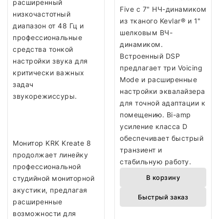
расширенный
Five с 7" НЧ-динамиком
низкочастотный
из тканого Kevlar® и 1"
диапазон от 48 Гц и
шелковым ВЧ-
профессиональные
динамиком.
средства тонкой
Встроенный DSP
настройки звука для
предлагает три Voicing
критически важных
Mode и расширенные
задач
настройки эквалайзера
звукорежиссуры.
для точной адаптации к
помещению. Bi-amp
усиление класса D
обеспечивает быстрый
Монитор KRK Kreate 8
транзиент и
продолжает линейку
стабильную работу.
профессиональной
В корзину
студийной мониторной
акустики, предлагая
Быстрый заказ
расширенные
возможности для