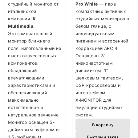
студийный монитор от
Pro White
— пара
итальянской
компактных активных
компании
IK
студийных мониторов в
Multimedia
.
белом глянце, с
Это замечательный
индивидуальным
монитор ближнего
питанием и встроенной
поля, изготовленный из
коррекцией ARC 4.
высококачественных
Оснащены 3″
компонентов,
низкочастотным
обладающий
динамиком, 1″
впечатляющими
шелковым твитером,
характеристиками и
DSP‑кроссовером и
обеспечивающий
интерфейсом
максимально
X‑MONITOR для
естественное и
эмуляции студийных
натуральное звучание.
систем.
Монитор оснащен 5-
В корзину
дюймовым вуфером и
1.5-дюймовым
Быстрый заказ