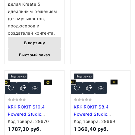
делая Kreate 5
идеальным решением
для музыкантов,
продюсеров и
создателей контента.
В корзину
Быстрый заказ
Под заказ
Под заказ
KRK ROKIT S10.4
KRK ROKIT S8.4
Powered Studio
Powered Studio
Subwoofer
Код товара:
29670
Subwoofer
Код товара:
29669
1 787,30 руб.
1 366,40 руб.