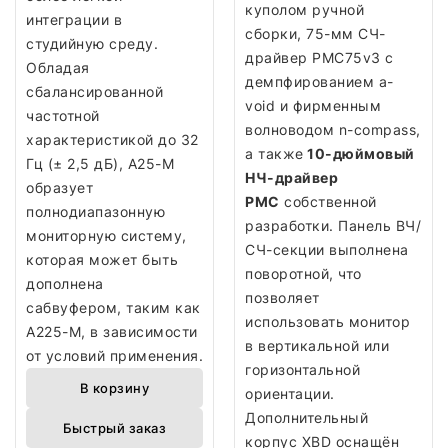
куполом ручной
интеграции в
сборки, 75-мм СЧ-
студийную среду.
драйвер PMC75v3 с
Обладая
демпфированием a-
сбалансированной
void и фирменным
частотной
волноводом n-compass,
характеристикой до 32
а также
10-дюймовый
Гц (± 2,5 дБ), A25-M
НЧ-драйвер
образует
PMC
собственной
полнодиапазонную
разработки. Панель ВЧ/
мониторную систему,
СЧ-секции выполнена
которая может быть
поворотной, что
дополнена
позволяет
сабвуфером, таким как
использовать монитор
A225-M, в зависимости
в вертикальной или
от условий применения.
горизонтальной
В корзину
ориентации.
Дополнительный
Быстрый заказ
корпус XBD оснащён