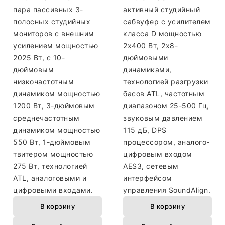
пара пассивных 3-
активный студийный
полосных студийных
сабвуфер с усилителем
мониторов с внешним
класса D мощностью
усилением мощностью
2х400 Вт, 2х8-
2025 Вт, с 10-
дюймовыми
дюймовым
динамиками,
низкочастотным
технологией разгрузки
динамиком мощностью
басов ATL, частотным
1200 Вт, 3-дюймовым
диапазоном 25-500 Гц,
среднечастотным
звуковым давлением
динамиком мощностью
115 дБ, DPS
550 Вт, 1-дюймовым
процессором, аналого-
твитером мощностью
цифровым входом
275 Вт, технологией
AES3, сетевым
ATL, аналоговыми и
интерфейсом
цифровыми входами.
управления SoundAlign.
В корзину
В корзину