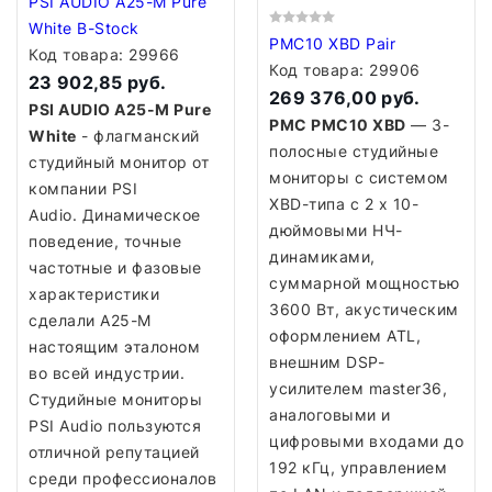
PSI AUDIO A25-M Pure
White B-Stock
PMC10 XBD Pair
Код товара:
29966
Код товара:
29906
23 902,85 руб.
269 376,00 руб.
PSI AUDIO A25-M Pure
PMC PMC10 XBD
— 3-
White
- флагманский
полосные студийные
студийный монитор от
мониторы с системом
компании PSI
XBD-типа с 2 x 10-
Audio. Динамическое
дюймовыми НЧ-
поведение, точные
динамиками,
частотные и фазовые
суммарной мощностью
характеристики
3600 Вт, акустическим
сделали A25-M
оформлением ATL,
настоящим эталоном
внешним DSP-
во всей индустрии.
усилителем master36,
Студийные мониторы
аналоговыми и
PSI Audio пользуются
цифровыми входами до
отличной репутацией
192 кГц, управлением
среди профессионалов