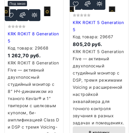
Под заказ
KRK ROKIT 5 Generation
5
KRK ROKIT 8 Generation
Код товара:
29667
5
805,20 руб.
Код товара:
29668
KRK ROKIT 5 Generation
1 262,70 руб.
Five — активный
KRK ROKIT 8 Generation
двухполосный
Five — активный
студийный монитор с
двухполосный
DSP, тремя режимами
студийный монитор с
Voicing и расширенной
8″ НЧ-динамиком из
настройкой
тканого Kevlar® и 1″
эквалайзера для
твитером с шелковым
точного контроля
куполом, би-
звучания в разных
амплификацией Class D
задачах и помещениях.
и DSP с тремя Voicing-
В корзину