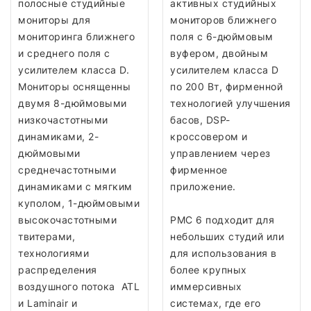
полосные студийные
активных студийных
мониторы для
мониторов ближнего
мониторинга ближнего
поля с 6-дюймовым
и среднего поля с
вуфером, двойным
усилителем класса D.
усилителем класса D
Мониторы оснященны
по 200 Вт, фирменной
двумя 8-дюймовыми
технологией улучшения
низкочастотными
басов, DSP-
динамиками, 2-
кроссовером и
дюймовыми
управлением через
среднечастотными
фирменное
динамиками с мягким
приложение.
куполом, 1-дюймовыми
высокочастотными
PMC 6 подходит для
твитерами,
небольших студий или
технологиями
для использования в
распределения
более крупных
воздушного потока ATL
иммерсивных
и Laminair и
системах, где его