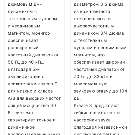
дюймовым ВЧ-
диаметром 3.5 дюйма
динамиком с
из композитного
текстильным куполом
стекловолокна и
и неодимовым
высокочастотным
магнитом, монитор
динамиком 3/4 дюйма
обеспечивает
с текстильным
расширенный
куполом и неодимовым
частотный диапазон от
магнитом, что
58 Гц до 40 кГц.
обеспечивает широкий
Благодаря би-
частотный диапазон от
амплификации с
70 Гц до 33 кГц и
усилителями класса D
максимальную
для низких и класса
звуковую отдачу до 104
A/B для высоких частот
дБ.
общей мощностью 60
Kreate 3 предлагают
Вт система
гибкие возможности
гарантирует точное и
настройки звука
динамичное
благодаря независимой
воспроизведение звука
регулировке тембра