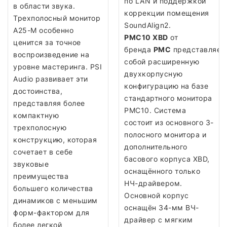
по LAN и поддержкой
в области звука.
коррекции помещения
Трехполосный монитор
SoundAlign2.
A25-M особенно
PMC10 XBD
от
ценится за точное
бренда
PMC
представляет
воспроизведение на
собой расширенную
уровне мастеринга. PSI
двухкорпусную
Audio развивает эти
конфигурацию на базе
достоинства,
стандартного монитора
представляя более
PMC10. Система
компактную
состоит из основного 3-
трехполосную
полосного монитора и
конструкцию, которая
дополнительного
сочетает в себе
басового корпуса XBD,
звуковые
оснащённого только
преимущества
НЧ-драйвером.
большего количества
Основной корпус
динамиков с меньшим
оснащён 34-мм ВЧ-
форм-фактором для
драйвер с мягким
более легкой