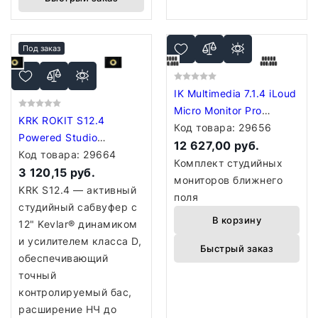
Под заказ
IK Multimedia 7.1.4 iLoud
Micro Monitor Pro
KRK ROKIT S12.4
Immersive Bundle
Код товара:
29656
Powered Studio
12 627,00 руб.
Subwoofer
Код товара:
29664
Комплект студийных
3 120,15 руб.
мониторов ближнего
KRK S12.4 — активный
поля
студийный сабвуфер с
В корзину
12" Kevlar® динамиком
и усилителем класса D,
Быстрый заказ
обеспечивающий
точный
контролируемый бас,
расширение НЧ до