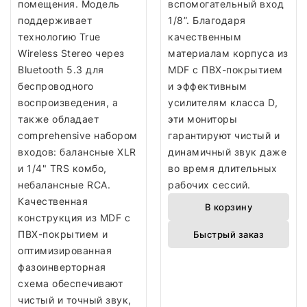
помещения. Модель
вспомогательный вход
поддерживает
1/8”. Благодаря
технологию True
качественным
Wireless Stereo через
материалам корпуса из
Bluetooth 5.3 для
MDF с ПВХ-покрытием
беспроводного
и эффективным
воспроизведения, а
усилителям класса D,
также обладает
эти мониторы
comprehensive набором
гарантируют чистый и
входов: балансные XLR
динамичный звук даже
и 1/4" TRS комбо,
во время длительных
небалансные RCA.
рабочих сессий.
Качественная
В корзину
конструкция из MDF с
ПВХ-покрытием и
Быстрый заказ
оптимизированная
фазоинверторная
схема обеспечивают
чистый и точный звук,