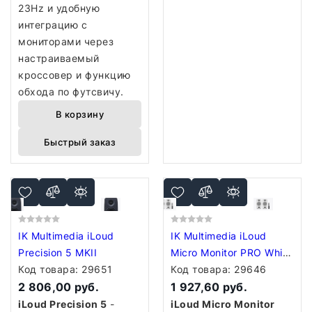
23Hz и удобную
интеграцию с
мониторами через
настраиваемый
кроссовер и функцию
обхода по футсвичу.
В корзину
Быстрый заказ
IK Multimedia iLoud
IK Multimedia iLoud
Precision 5 MKII
Micro Monitor PRO White
Код товара:
29651
- Pair
Код товара:
29646
2 806,00 руб.
1 927,60 руб.
iLoud Precision 5
-
iLoud Micro Monitor