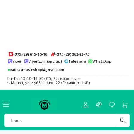
+375
(29)
615-15-16
+375
(29)
362-28-75
Viber
Viber(для юр.лиц)
Telegram
WhatsApp
badcatmusicshop@gmail.com
Пн–Пт: 10:00–19:00
•
Сб, Вс: выходные
•
г. Минск, ул. Куйбышева, 22 (Горизонт HUB)