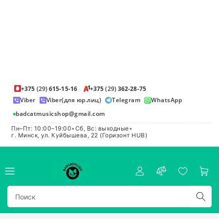
+375
(29)
615-15-16
+375
(29)
362-28-75
Viber
Viber(для юр.лиц)
Telegram
WhatsApp
badcatmusicshop@gmail.com
Пн–Пт: 10:00–19:00
•
Сб, Вс: выходные
•
г. Минск, ул. Куйбышева, 22 (Горизонт HUB)