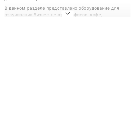
В данном разделе представлено оборудование для
озвучивания бизнес-центров, офисов, кафе,
ресторанов, гостиниц, торговых залов, спортивных
объектов (стадионы, бассейны, манежи, фитнес-залы),
а также детских развлекательных центров, батутных
арен, образовательных и медицинских учреждений.
Ассортимент включает:
трансляционные и многозонные усилители;
настенные, потолочные и рупорные
громкоговорители;
микрофоны для служебного и аварийного
оповещения;
микшерные пульты, процессоры, источники фоновой
музыки;
коммутационное оборудование и аксессуары.
Оборудование подходит как для построения фоново-