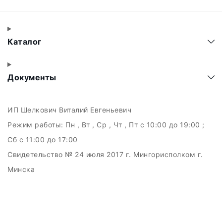
озвучивающих систем, так и для систем голосового
оповещения. Подбор компонентов возможен как для
небольших помещений, так и для масштабных объектов
с несколькими зонами трансляции.
Каталог
При необходимости специалисты помогут с
проектированием и подбором оборудования под
конкретные задачи и параметры помещения.
Документы
ИП Шелкович Виталий Евгеньевич
Режим работы:
Пн , Вт , Ср , Чт , Пт c 10:00 до 19:00 ;
Сб c 11:00 до 17:00
Свидетельство № 24 июля 2017 г. Мингорисполком г.
Минска
УНП 192511707
г.Минск, ул.Куйбышева, 22 (Горизонт HUB)
Дата регистрации в Торговом реестре РБ: 15.09.2015