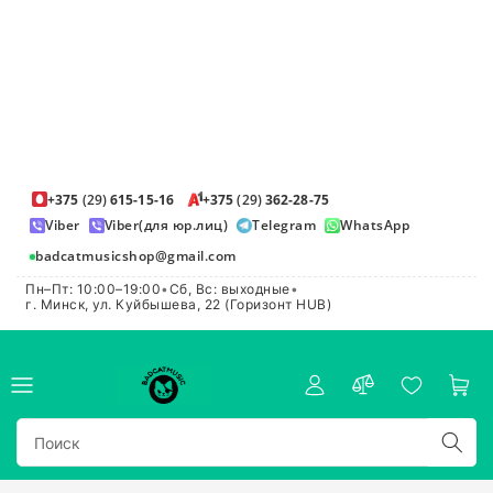
+375
(29)
615-15-16
+375
(29)
362-28-75
Viber
Viber(для юр.лиц)
Telegram
WhatsApp
badcatmusicshop@gmail.com
Пн–Пт: 10:00–19:00
•
Сб, Вс: выходные
•
г. Минск, ул. Куйбышева, 22 (Горизонт HUB)