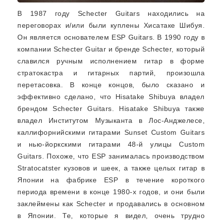
В 1987 году Schecter Guitars находились на
переговорах и/или были куплены Хисатаке Шибуя.
Он является основателем ESP Guitars. В 1990 году в
компании Schecter Guitar и бренде Schecter, который
славился ручным исполнением гитар в форме
стратокастра и гитарных партий, произошла
перетасовка. В конце концов, было сказано и
эффективно сделано, что Hisatake Shibuya владел
брендом Schecter Guitars. Hisatake Shibuya также
владел Институтом Музыканта в Лос-Анджелесе,
каллифорнийскими гитарами Sunset Custom Guitars
и нью-йоркскими гитарами 48-й улицы Custom
Guitars. Похоже, что ESP занималась производством
Stratocatster кузовов и шеек, а также целых гитар в
Японии на фабрике ESP в течение короткого
периода времени в конце 1980-х годов, и они были
заклеймены как Schecter и продавались в основном
в Японии. Те, которые я видел, очень трудно