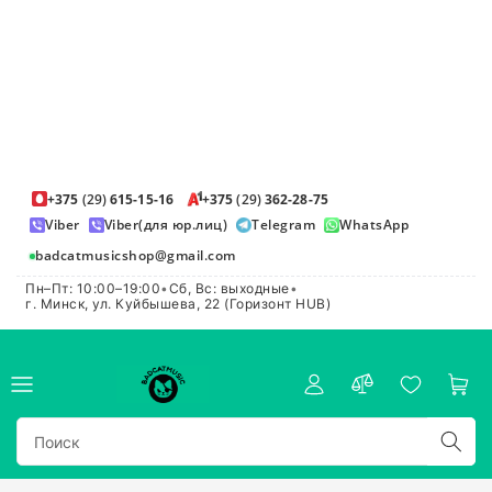
+375
(29)
615-15-16
+375
(29)
362-28-75
Viber
Viber(для юр.лиц)
Telegram
WhatsApp
badcatmusicshop@gmail.com
Пн–Пт: 10:00–19:00
•
Сб, Вс: выходные
•
г. Минск, ул. Куйбышева, 22 (Горизонт HUB)