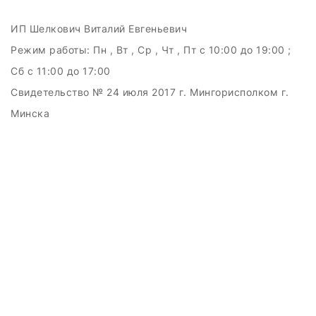
ИП Шелкович Виталий Евгеньевич
Режим работы:
Пн , Вт , Ср , Чт , Пт c 10:00 до 19:00 ;
Сб c 11:00 до 17:00
Свидетельство № 24 июля 2017 г. Мингорисполком г.
Минска
УНП 192511707
г.Минск, ул.Куйбышева, 22 (Горизонт HUB)
Дата регистрации в Торговом реестре РБ: 15.09.2015
+375(29)6151516; +375(29)362-28-75 /
admin@badcatmusic.by
Создание сайтов beseller
ЗАКАЗАТЬ ЗВОНОК
Контактный телефон
Ваше имя
Комментарий