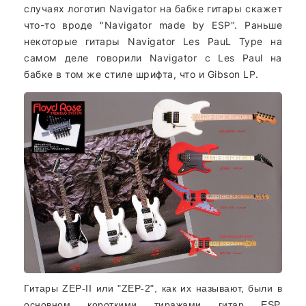
случаях логотип Navigator на бабке гитары скажет
что-то вроде "Navigator made by ESP". Раньше
некоторые гитары Navigator Les PauL Type на
самом деле говорили Navigator с Les Paul на
бабке в том же стиле шрифта, что и Gibson LP.
Гитары ZEP-II или "ZEP-2", как их называют, были в
основном короткими тиражами гитар ESP,