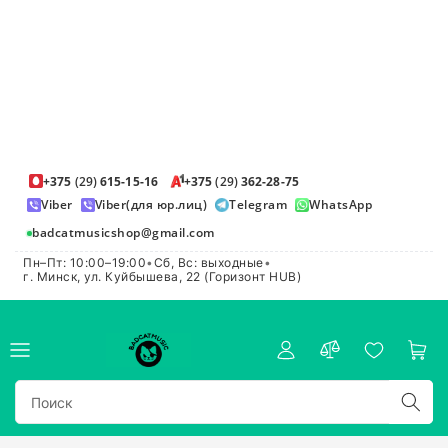
+375
(29)
615-15-16
+375
(29)
362-28-75
Viber
Viber(для юр.лиц)
Telegram
WhatsApp
badcatmusicshop@gmail.com
Пн–Пт: 10:00–19:00
•
Сб, Вс: выходные
•
г. Минск, ул. Куйбышева, 22 (Горизонт HUB)