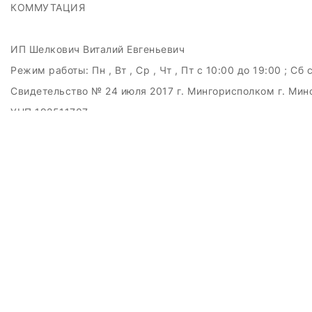
КОММУТАЦИЯ
ИП Шелкович Виталий Евгеньевич
Режим работы:
Пн , Вт , Ср , Чт , Пт c 10:00 до 19:00 ; Сб 
Свидетельство № 24 июля 2017 г. Мингорисполком г. Мин
УНП 192511707
г.Минск, ул.Куйбышева, 22 (Горизонт HUB)
Дата регистрации в Торговом реестре РБ: 15.09.2015
+375(29)6151516; +375(29)362-28-75 / admin@badcatmusi
ЗАКАЗАТЬ ЗВОНОК
Контактный телефон
Ваше имя
Комментарий