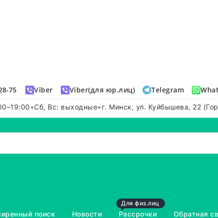
28-75
Viber
Viber(для юр.лиц)
Telegram
Wha
00–19:00
•
Сб, Вс: выходные
•
г. Минск, ул. Куйбышева, 22 (Го
Для физ.лиц
иренный поиск
Новости
Рассрочки
Обратная с