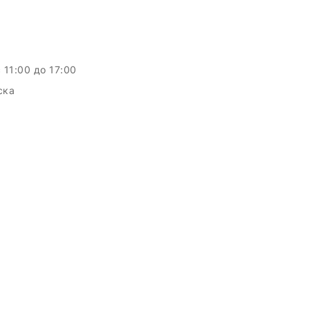
c 11:00 до 17:00
ска
c.by