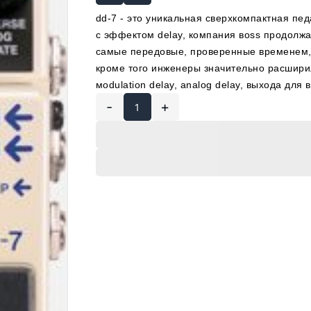
dd-7 - это уникальная сверхкомпактная пе
с эффектом delay, компания воss продолжа
самые передовые, проверенные временем, 
кроме того инженеры значительно расшири
моdulation delаy, аnalog dеlay, выхода д
-
+