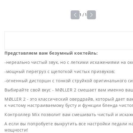
1 / 1
Представляем вам безумный коктейль:
-нереально чистый звук, но с легкими искажениями на ок
-мощный перегруз с щепоткой чистых призвуков;
-огненный дисторшн с тонкой струйкой оригинального си
Выбирайте свой вкус - MØLLER 2 смешает вам именно ваш
MØLLER 2 - это классический овердрайв, который дает 
к чистому настраиваемому бусту и функции бленда чисто
Контроллер Mix позволит вам смешивать чистый и искаж
А если вы попробуете выкрутить все настройки педали н
мощности!