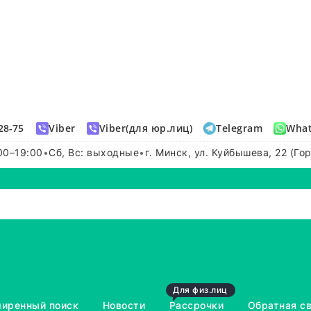
28-75
Viber
Viber(для юр.лиц)
Telegram
Wha
00–19:00
•
Сб, Вс: выходные
•
г. Минск, ул. Куйбышева, 22 (Го
Для физ.лиц
иренный поиск
Новости
Рассрочки
Обратная с