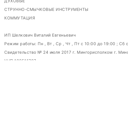
ДУХОВЫЕ
СТРУННО-СМЫЧКОВЫЕ ИНСТРУМЕНТЫ
КОММУТАЦИЯ
ИП Шелкович Виталий Евгеньевич
Режим работы:
Пн , Вт , Ср , Чт , Пт c 10:00 до 19:00 ; Сб 
Свидетельство № 24 июля 2017 г. Мингорисполком г. Мин
УНП 192511707
г.Минск, ул.Куйбышева, 22 (Горизонт HUB)
Дата регистрации в Торговом реестре РБ: 15.09.2015
+375(29)6151516; +375(29)362-28-75 / admin@badcatmusi
ЗАКАЗАТЬ ЗВОНОК
Контактный телефон