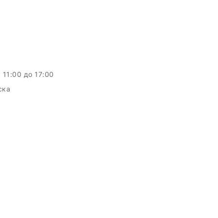
c 11:00 до 17:00
ска
c.by