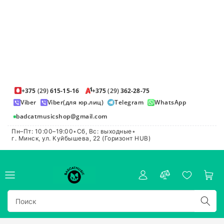
+375
(29)
615-15-16
+375
(29)
362-28-75
Viber
Viber(для юр.лиц)
Telegram
WhatsApp
badcatmusicshop@gmail.com
Пн–Пт: 10:00–19:00
•
Сб, Вс: выходные
•
г. Минск, ул. Куйбышева, 22 (Горизонт HUB)