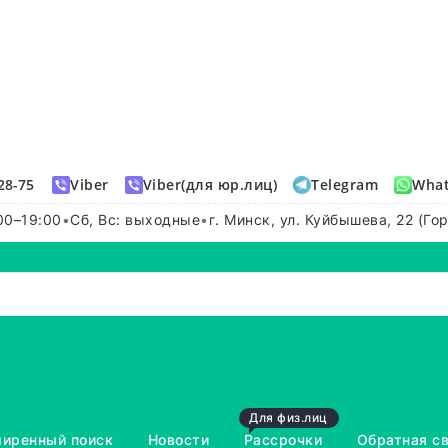
28-75
Viber
Viber(для юр.лиц)
Telegram
Wha
00–19:00
•
Сб, Вс: выходные
•
г. Минск, ул. Куйбышева, 22 (Го
Для физ.лиц
иренный поиск
Новости
Рассрочки
Обратная с