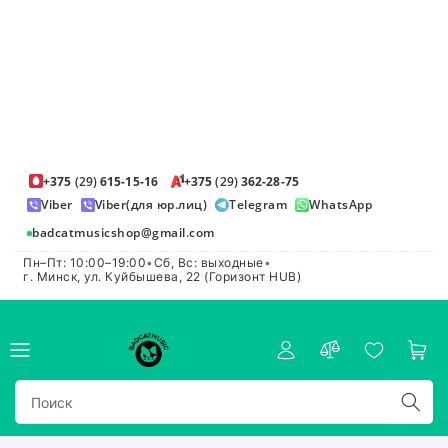
+375
(29)
615-15-16
+375
(29)
362-28-75
Viber
Viber(для юр.лиц)
Telegram
WhatsApp
badcatmusicshop@gmail.com
Пн–Пт: 10:00–19:00
•
Сб, Вс: выходные
•
г. Минск, ул. Куйбышева, 22 (Горизонт HUB)