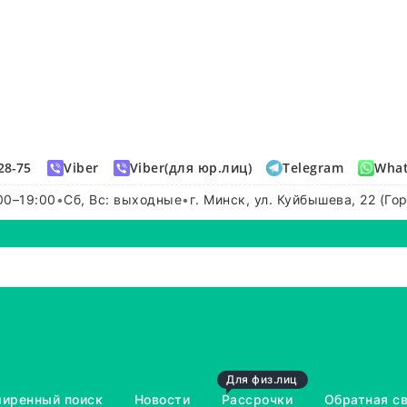
28-75
Viber
Viber(для юр.лиц)
Telegram
Wha
00–19:00
•
Сб, Вс: выходные
•
г. Минск, ул. Куйбышева, 22 (Го
Для физ.лиц
иренный поиск
Новости
Рассрочки
Обратная с