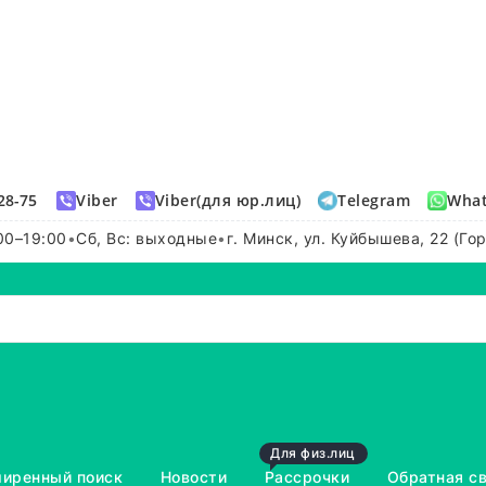
28-75
Viber
Viber(для юр.лиц)
Telegram
Wha
00–19:00
•
Сб, Вс: выходные
•
г. Минск, ул. Куйбышева, 22 (Го
Для физ.лиц
иренный поиск
Новости
Рассрочки
Обратная с