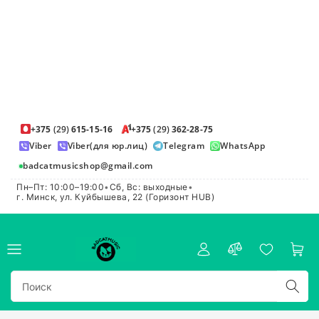
+375
(29)
615-15-16
+375
(29)
362-28-75
Viber
Viber(для юр.лиц)
Telegram
WhatsApp
badcatmusicshop@gmail.com
Пн–Пт: 10:00–19:00
•
Сб, Вс: выходные
•
г. Минск, ул. Куйбышева, 22 (Горизонт HUB)