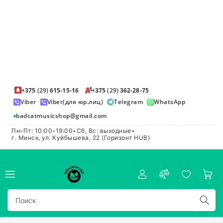
+375
(29)
615-15-16
+375
(29)
362-28-75
Viber
Viber(для юр.лиц)
Telegram
WhatsApp
badcatmusicshop@gmail.com
Пн–Пт: 10:00–19:00
•
Сб, Вс: выходные
•
г. Минск, ул. Куйбышева, 22 (Горизонт HUB)