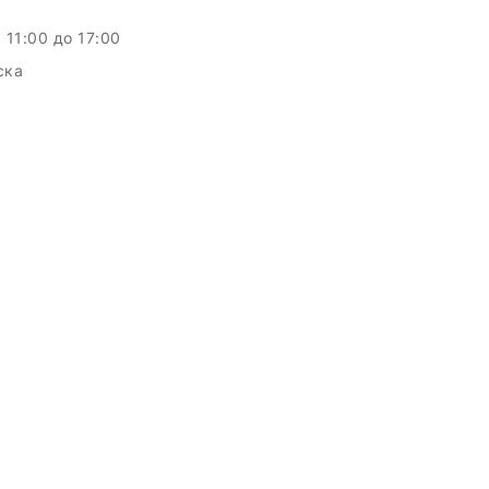
c 11:00 до 17:00
ска
c.by