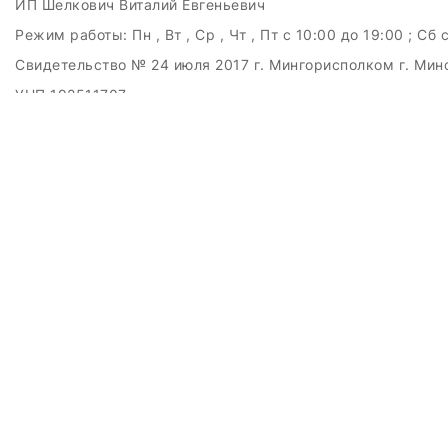
ИП Шелкович Виталий Евгеньевич
Режим работы:
Пн , Вт , Ср , Чт , Пт c 10:00 до 19:00 ; Сб 
Свидетельство № 24 июля 2017 г. Мингорисполком г. Мин
УНП 192511707
г.Минск, ул.Куйбышева, 22 (Горизонт HUB)
Дата регистрации в Торговом реестре РБ: 15.09.2015
+375(29)6151516; +375(29)362-28-75 / admin@badcatmusi
ЗАКАЗАТЬ ЗВОНОК
Контактный телефон
Ваше имя
Комментарий
перезвоните мне