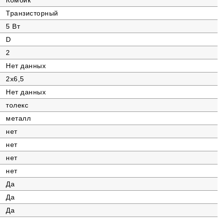
Комбик
Транзисторный
5 Вт
D
2
Нет данных
2х6,5
Нет данных
толекс
металл
нет
нет
нет
нет
Да
Да
Да