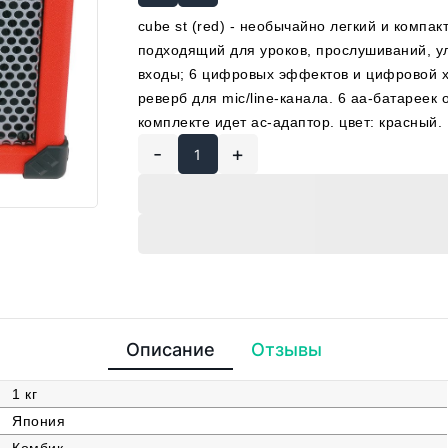
cube st (red) - необычайно легкий и компа
подходящий для уроков, прослушиваний, улич
входы; 6 цифровых эффектов и цифровой х
реверб для mic/line-канала. 6 аа-батареек
комплекте идет ас-адаптор. цвет: красный.
-
+
Описание
Отзывы
1 кг
Япония