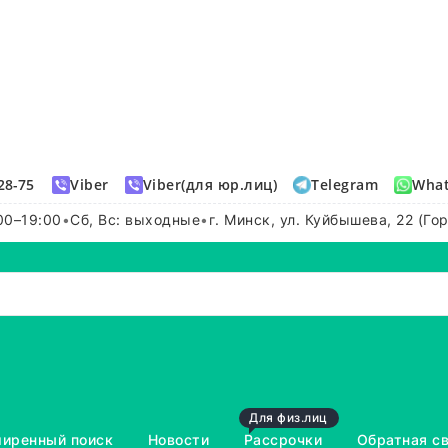
28-75
Viber
Viber(для юр.лиц)
Telegram
Wha
00–19:00
•
Сб, Вс: выходные
•
г. Минск, ул. Куйбышева, 22 (Го
Для физ.лиц
иренный поиск
Новости
Рассрочки
Обратная с