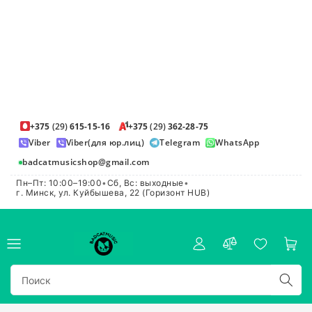
+375
(29)
615-15-16
+375
(29)
362-28-75
Viber
Viber(для юр.лиц)
Telegram
WhatsApp
badcatmusicshop@gmail.com
Пн–Пт: 10:00–19:00
•
Сб, Вс: выходные
•
г. Минск, ул. Куйбышева, 22 (Горизонт HUB)