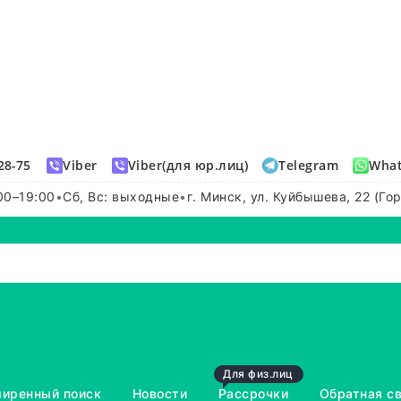
28-75
Viber
Viber(для юр.лиц)
Telegram
Wha
00–19:00
•
Сб, Вс: выходные
•
г. Минск, ул. Куйбышева, 22 (Го
Для физ.лиц
иренный поиск
Новости
Рассрочки
Обратная с