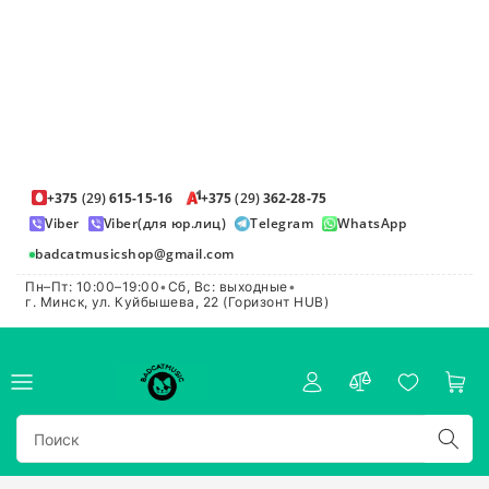
+375
(29)
615-15-16
+375
(29)
362-28-75
Viber
Viber(для юр.лиц)
Telegram
WhatsApp
badcatmusicshop@gmail.com
Пн–Пт: 10:00–19:00
•
Сб, Вс: выходные
•
г. Минск, ул. Куйбышева, 22 (Горизонт HUB)