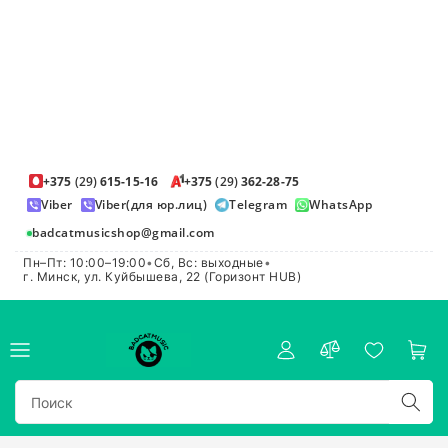
+375
(29)
615-15-16
+375
(29)
362-28-75
Viber
Viber(для юр.лиц)
Telegram
WhatsApp
badcatmusicshop@gmail.com
Пн–Пт: 10:00–19:00
•
Сб, Вс: выходные
•
г. Минск, ул. Куйбышева, 22 (Горизонт HUB)