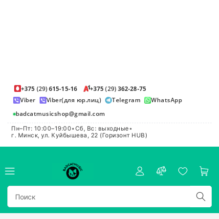
+375
(29)
615-15-16
+375
(29)
362-28-75
Viber
Viber(для юр.лиц)
Telegram
WhatsApp
badcatmusicshop@gmail.com
Пн–Пт: 10:00–19:00
•
Сб, Вс: выходные
•
г. Минск, ул. Куйбышева, 22 (Горизонт HUB)